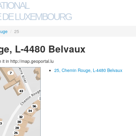
ATIONAL
 DE LUXEMBOURG
ouge
/
25
ge, L-4480 Belvaux
 it in http://map.geoportal.lu
25, Chemin Rouge, L-4480 Belvaux