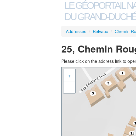
LE GÉOPORTAIL N
DU GRAND-DUCHÉ
Addresses
/
Belvaux
/
Chemin R
25, Chemin Rou
Please click on the address link to open
+
–