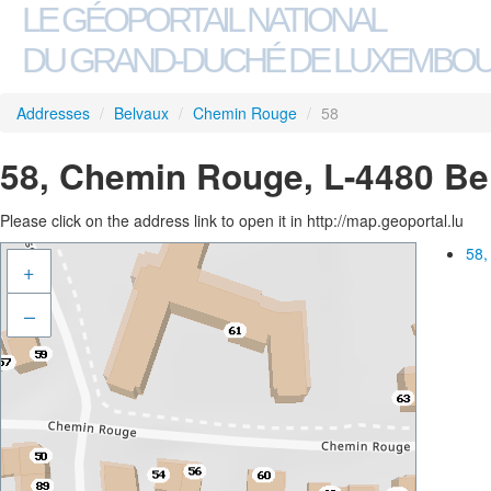
LE GÉOPORTAIL NATIONAL
DU GRAND-DUCHÉ DE LUXEMBO
Addresses
/
Belvaux
/
Chemin Rouge
/
58
58, Chemin Rouge, L-4480 Be
Please click on the address link to open it in http://map.geoportal.lu
58,
+
–