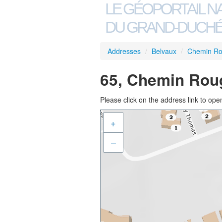
LE GÉOPORTAIL N
DU GRAND-DUCHÉ
Addresses
/
Belvaux
/
Chemin R
65, Chemin Rou
Please click on the address link to open
+
–