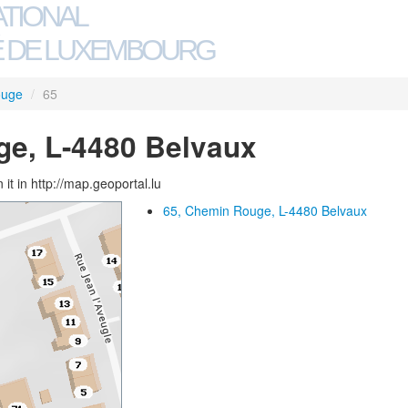
ATIONAL
 DE LUXEMBOURG
ouge
/
65
ge, L-4480 Belvaux
 it in http://map.geoportal.lu
65, Chemin Rouge, L-4480 Belvaux