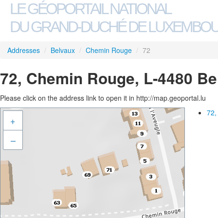
LE GÉOPORTAIL NATIONAL
DU GRAND-DUCHÉ DE LUXEMBO
Addresses
/
Belvaux
/
Chemin Rouge
/
72
72, Chemin Rouge, L-4480 Be
Please click on the address link to open it in http://map.geoportal.lu
72,
+
–