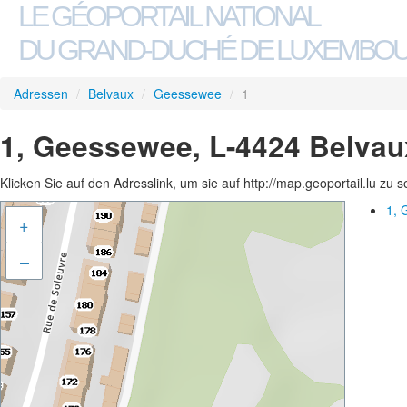
LE GÉOPORTAIL NATIONAL
DU GRAND-DUCHÉ DE LUXEMBO
Adressen
/
Belvaux
/
Geessewee
/
1
1, Geessewee, L-4424 Belvau
Klicken Sie auf den Adresslink, um sie auf http://map.geoportail.lu zu 
1, 
+
–