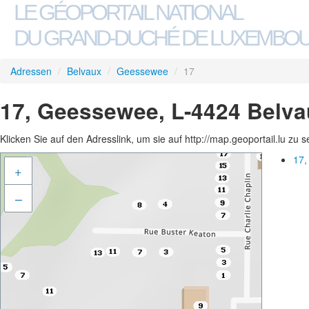
LE GÉOPORTAIL NATIONAL
DU GRAND-DUCHÉ DE LUXEMBO
Adressen
/
Belvaux
/
Geessewee
/
17
17, Geessewee, L-4424 Belva
Klicken Sie auf den Adresslink, um sie auf http://map.geoportail.lu zu 
17,
+
–