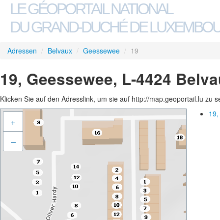
LE GÉOPORTAIL NATIONAL
DU GRAND-DUCHÉ DE LUXEMBO
Adressen
/
Belvaux
/
Geessewee
/
19
19, Geessewee, L-4424 Belva
Klicken Sie auf den Adresslink, um sie auf http://map.geoportail.lu zu 
19,
+
–