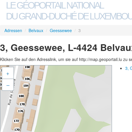
LE GÉOPORTAIL NATIONAL
DU GRAND-DUCHÉ DE LUXEMBO
Adressen
/
Belvaux
/
Geessewee
/
3
3, Geessewee, L-4424 Belvau
Klicken Sie auf den Adresslink, um sie auf http://map.geoportail.lu zu 
3, 
+
–