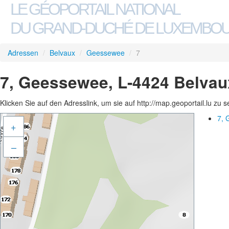
LE GÉOPORTAIL NATIONAL
DU GRAND-DUCHÉ DE LUXEMBO
Adressen
/
Belvaux
/
Geessewee
/
7
7, Geessewee, L-4424 Belvau
Klicken Sie auf den Adresslink, um sie auf http://map.geoportail.lu zu 
7, 
+
–