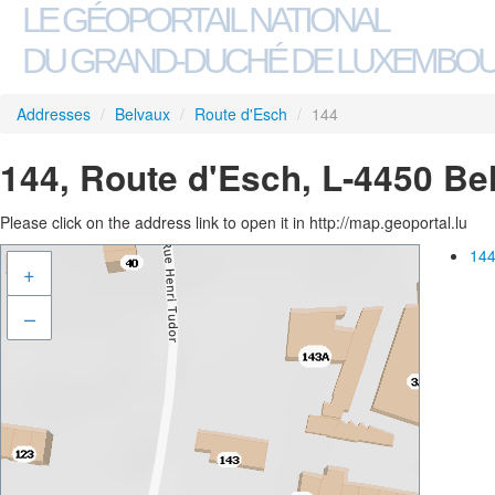
LE GÉOPORTAIL NATIONAL
DU GRAND-DUCHÉ DE LUXEMBO
Addresses
/
Belvaux
/
Route d'Esch
/
144
144, Route d'Esch, L-4450 Be
Please click on the address link to open it in http://map.geoportal.lu
144
+
–