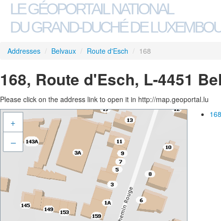
LE GÉOPORTAIL NATIONAL
DU GRAND-DUCHÉ DE LUXEMBO
Addresses
/
Belvaux
/
Route d'Esch
/
168
168, Route d'Esch, L-4451 Be
Please click on the address link to open it in http://map.geoportal.lu
168
+
–