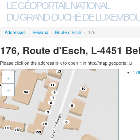
LE GÉOPORTAIL NATIONAL
DU GRAND-DUCHÉ DE LUXEMBO
Addresses
/
Belvaux
/
Route d'Esch
/
176
176, Route d'Esch, L-4451 Be
Please click on the address link to open it in http://map.geoportal.lu
176
+
–