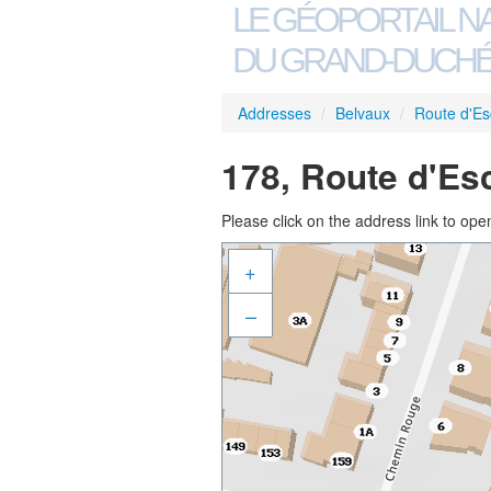
LE GÉOPORTAIL N
DU GRAND-DUCHÉ
Addresses
/
Belvaux
/
Route d'Es
178, Route d'Es
Please click on the address link to open
+
–