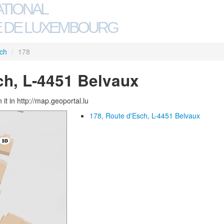
ATIONAL
 DE LUXEMBOURG
ch
/
178
ch, L-4451 Belvaux
 it in http://map.geoportal.lu
178, Route d'Esch, L-4451 Belvaux