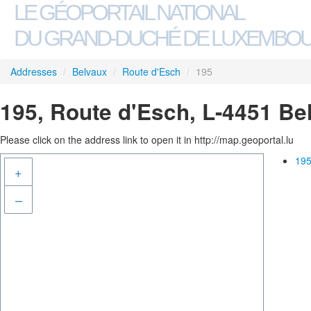
LE GÉOPORTAIL NATIONAL
DU GRAND-DUCHÉ DE LUXEMBO
Addresses
/
Belvaux
/
Route d'Esch
/
195
195, Route d'Esch, L-4451 Be
Please click on the address link to open it in http://map.geoportal.lu
195
+
–