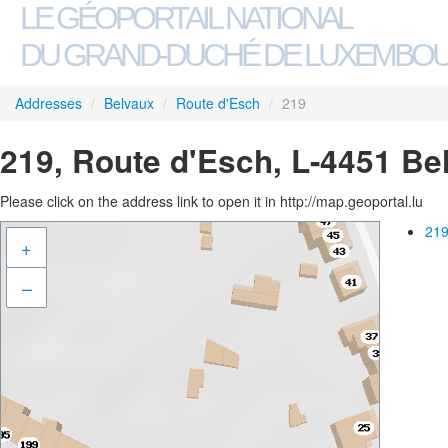
LE GÉOPORTAIL NATIONAL
DU GRAND-DUCHÉ DE LUXEMBO
Addresses
/
Belvaux
/
Route d'Esch
/
219
219, Route d'Esch, L-4451 Be
Please click on the address link to open it in http://map.geoportal.lu
219
+
–