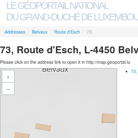
LE GÉOPORTAIL NATIONAL
DU GRAND-DUCHÉ DE LUXEMBO
Addresses
/
Belvaux
/
Route d'Esch
/
73
73, Route d'Esch, L-4450 Bel
Please click on the address link to open it in http://map.geoportal.lu
73,
+
–