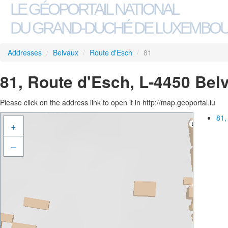
LE GÉOPORTAIL NATIONAL
DU GRAND-DUCHÉ DE LUXEMBO
Addresses
/
Belvaux
/
Route d'Esch
/
81
81, Route d'Esch, L-4450 Bel
Please click on the address link to open it in http://map.geoportal.lu
81,
+
–