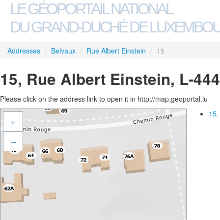
LE GÉOPORTAIL NATIONAL
DU GRAND-DUCHÉ DE LUXEMBO
Addresses
/
Belvaux
/
Rue Albert Einstein
/
15
15, Rue Albert Einstein, L-44
Please click on the address link to open it in http://map.geoportal.lu
15,
+
–