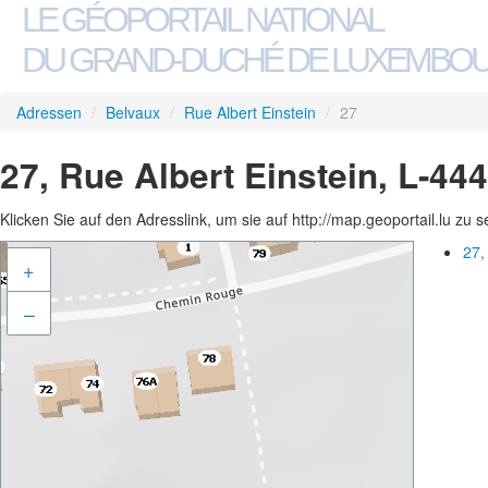
LE GÉOPORTAIL NATIONAL
DU GRAND-DUCHÉ DE LUXEMBO
Adressen
/
Belvaux
/
Rue Albert Einstein
/
27
27, Rue Albert Einstein, L-44
Klicken Sie auf den Adresslink, um sie auf http://map.geoportail.lu zu 
27,
+
–