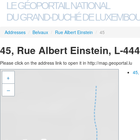
LE GÉOPORTAIL NATIONAL
DU GRAND-DUCHÉ DE LUXEMBO
Addresses
/
Belvaux
/
Rue Albert Einstein
/
45
45, Rue Albert Einstein, L-44
Please click on the address link to open it in http://map.geoportal.lu
45,
+
–