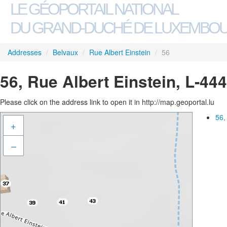
LE GÉOPORTAIL NATIONAL
DU GRAND-DUCHÉ DE LUXEMBO
Addresses
/
Belvaux
/
Rue Albert Einstein
/
56
56, Rue Albert Einstein, L-44
Please click on the address link to open it in http://map.geoportal.lu
56,
+
–