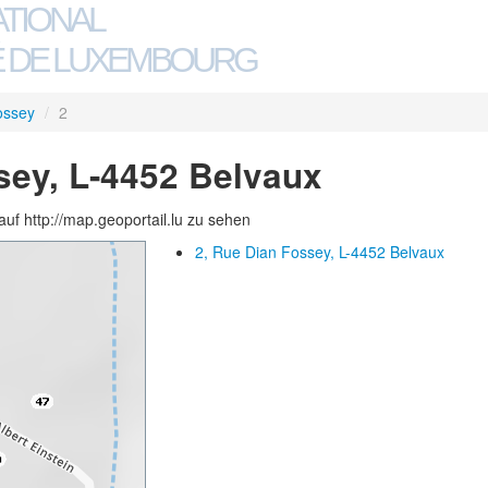
ATIONAL
 DE LUXEMBOURG
ossey
/
2
sey, L-4452 Belvaux
auf http://map.geoportail.lu zu sehen
2, Rue Dian Fossey, L-4452 Belvaux