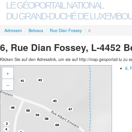
LE GÉOPORTAIL NATIONAL
DU GRAND-DUCHÉ DE LUXEMBO
Adressen
/
Belvaux
/
Rue Dian Fossey
/
6
6, Rue Dian Fossey, L-4452 B
Klicken Sie auf den Adresslink, um sie auf http://map.geoportail.lu zu 
6, 
+
–