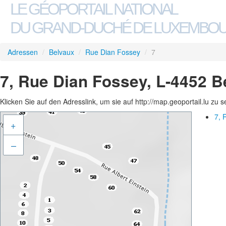
LE GÉOPORTAIL NATIONAL
DU GRAND-DUCHÉ DE LUXEMBO
Adressen
/
Belvaux
/
Rue Dian Fossey
/
7
7, Rue Dian Fossey, L-4452 B
Klicken Sie auf den Adresslink, um sie auf http://map.geoportail.lu zu 
7, 
+
–