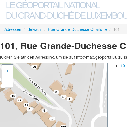
LE GÉOPORTAIL NATIONAL
DU GRAND-DUCHÉ DE LUXEMBO
Adressen
/
Belvaux
/
Rue Grande-Duchesse Charlotte
/
101
101, Rue Grande-Duchesse Ch
Klicken Sie auf den Adresslink, um sie auf http://map.geoportail.lu zu 
101
+
–