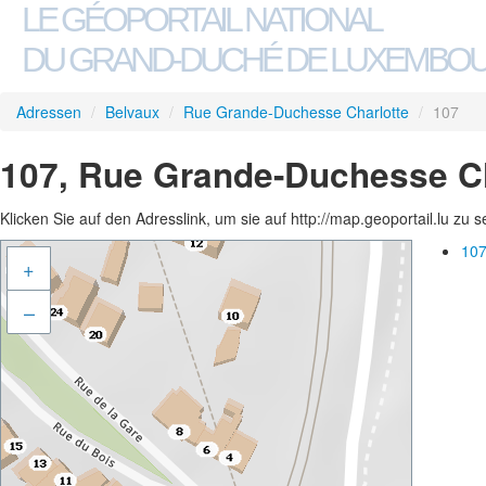
LE GÉOPORTAIL NATIONAL
DU GRAND-DUCHÉ DE LUXEMBO
Adressen
/
Belvaux
/
Rue Grande-Duchesse Charlotte
/
107
107, Rue Grande-Duchesse Ch
Klicken Sie auf den Adresslink, um sie auf http://map.geoportail.lu zu 
107
+
–