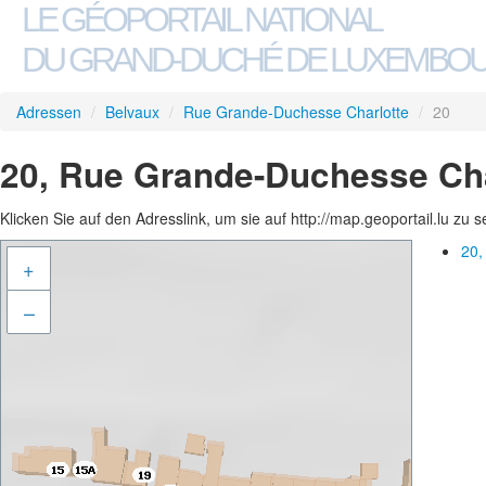
LE GÉOPORTAIL NATIONAL
DU GRAND-DUCHÉ DE LUXEMBO
Adressen
/
Belvaux
/
Rue Grande-Duchesse Charlotte
/
20
20, Rue Grande-Duchesse Cha
Klicken Sie auf den Adresslink, um sie auf http://map.geoportail.lu zu 
20,
+
–