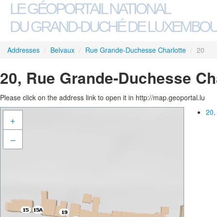
LE GÉOPORTAIL NATIONAL
DU GRAND-DUCHÉ DE LUXEMBO
Addresses
/
Belvaux
/
Rue Grande-Duchesse Charlotte
/
20
20, Rue Grande-Duchesse Cha
Please click on the address link to open it in http://map.geoportal.lu
20,
+
–