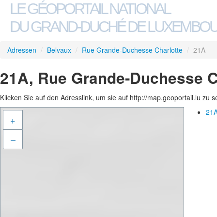
LE GÉOPORTAIL NATIONAL
DU GRAND-DUCHÉ DE LUXEMBO
Adressen
/
Belvaux
/
Rue Grande-Duchesse Charlotte
/
21A
21A, Rue Grande-Duchesse Ch
Klicken Sie auf den Adresslink, um sie auf http://map.geoportail.lu zu 
21A
+
–