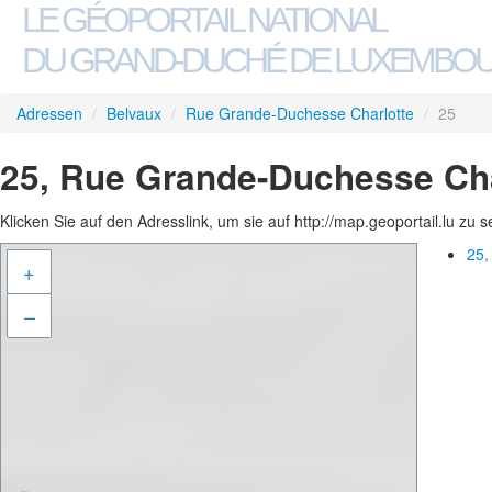
LE GÉOPORTAIL NATIONAL
DU GRAND-DUCHÉ DE LUXEMBO
Adressen
/
Belvaux
/
Rue Grande-Duchesse Charlotte
/
25
25, Rue Grande-Duchesse Cha
Klicken Sie auf den Adresslink, um sie auf http://map.geoportail.lu zu 
25,
+
–