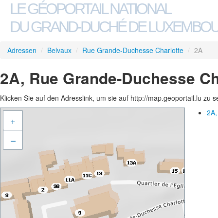
LE GÉOPORTAIL NATIONAL
DU GRAND-DUCHÉ DE LUXEMBO
Adressen
/
Belvaux
/
Rue Grande-Duchesse Charlotte
/
2A
2A, Rue Grande-Duchesse Cha
Klicken Sie auf den Adresslink, um sie auf http://map.geoportail.lu zu 
2A,
+
–