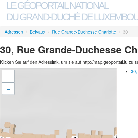
LE GÉOPORTAIL NATIONAL
DU GRAND-DUCHÉ DE LUXEMBO
Adressen
/
Belvaux
/
Rue Grande-Duchesse Charlotte
/
30
30, Rue Grande-Duchesse Cha
Klicken Sie auf den Adresslink, um sie auf http://map.geoportail.lu zu 
30,
+
–