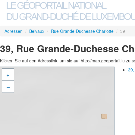
LE GÉOPORTAIL NATIONAL
DU GRAND-DUCHÉ DE LUXEMBO
Adressen
/
Belvaux
/
Rue Grande-Duchesse Charlotte
/
39
39, Rue Grande-Duchesse Cha
Klicken Sie auf den Adresslink, um sie auf http://map.geoportail.lu zu 
39,
+
–