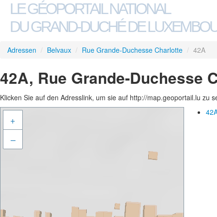
LE GÉOPORTAIL NATIONAL
DU GRAND-DUCHÉ DE LUXEMBO
Adressen
/
Belvaux
/
Rue Grande-Duchesse Charlotte
/
42A
42A, Rue Grande-Duchesse Ch
Klicken Sie auf den Adresslink, um sie auf http://map.geoportail.lu zu 
42A
+
–