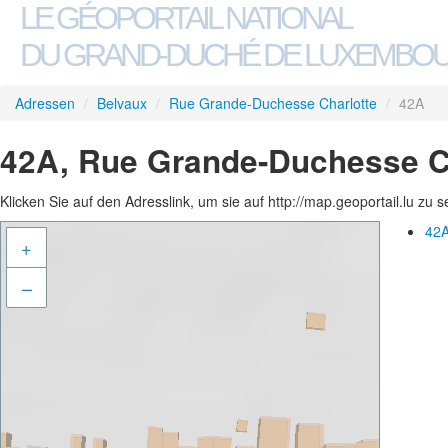
LE GÉOPORTAIL NATIONAL
DU GRAND-DUCHÉ DE LUXEMBO
Adressen
/
Belvaux
/
Rue Grande-Duchesse Charlotte
/
42A
42A, Rue Grande-Duchesse Ch
Klicken Sie auf den Adresslink, um sie auf http://map.geoportail.lu zu 
42A
+
–