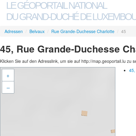
LE GÉOPORTAIL NATIONAL
DU GRAND-DUCHÉ DE LUXEMBO
Adressen
/
Belvaux
/
Rue Grande-Duchesse Charlotte
/
45
45, Rue Grande-Duchesse Cha
Klicken Sie auf den Adresslink, um sie auf http://map.geoportail.lu zu 
45,
+
–