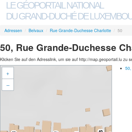
LE GÉOPORTAIL NATIONAL
DU GRAND-DUCHÉ DE LUXEMBO
Adressen
/
Belvaux
/
Rue Grande-Duchesse Charlotte
/
50
50, Rue Grande-Duchesse Cha
Klicken Sie auf den Adresslink, um sie auf http://map.geoportail.lu zu 
50,
+
–