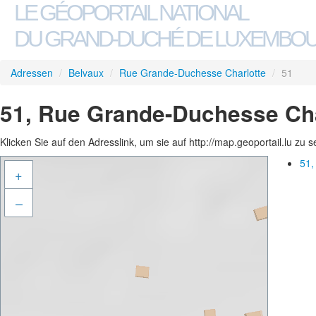
LE GÉOPORTAIL NATIONAL
DU GRAND-DUCHÉ DE LUXEMBO
Adressen
/
Belvaux
/
Rue Grande-Duchesse Charlotte
/
51
51, Rue Grande-Duchesse Cha
Klicken Sie auf den Adresslink, um sie auf http://map.geoportail.lu zu 
51,
+
–