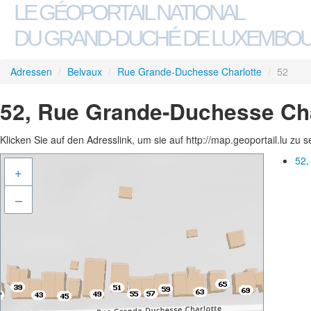
LE GÉOPORTAIL NATIONAL
DU GRAND-DUCHÉ DE LUXEMBO
Adressen
/
Belvaux
/
Rue Grande-Duchesse Charlotte
/
52
52, Rue Grande-Duchesse Cha
Klicken Sie auf den Adresslink, um sie auf http://map.geoportail.lu zu 
52,
+
–