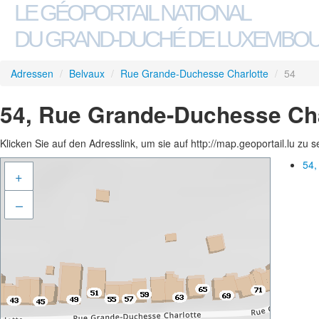
LE GÉOPORTAIL NATIONAL
DU GRAND-DUCHÉ DE LUXEMBO
Adressen
/
Belvaux
/
Rue Grande-Duchesse Charlotte
/
54
54, Rue Grande-Duchesse Cha
Klicken Sie auf den Adresslink, um sie auf http://map.geoportail.lu zu 
54,
+
–