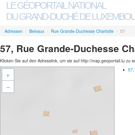
LE GÉOPORTAIL NATIONAL
DU GRAND-DUCHÉ DE LUXEMBO
Adressen
/
Belvaux
/
Rue Grande-Duchesse Charlotte
/
57
57, Rue Grande-Duchesse Cha
Klicken Sie auf den Adresslink, um sie auf http://map.geoportail.lu zu 
57,
+
–