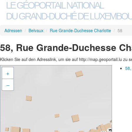
LE GÉOPORTAIL NATIONAL
DU GRAND-DUCHÉ DE LUXEMBO
Adressen
/
Belvaux
/
Rue Grande-Duchesse Charlotte
/
58
58, Rue Grande-Duchesse Cha
Klicken Sie auf den Adresslink, um sie auf http://map.geoportail.lu zu 
58,
+
–