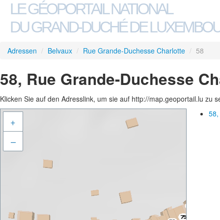
LE GÉOPORTAIL NATIONAL
DU GRAND-DUCHÉ DE LUXEMBO
Adressen
/
Belvaux
/
Rue Grande-Duchesse Charlotte
/
58
58, Rue Grande-Duchesse Cha
Klicken Sie auf den Adresslink, um sie auf http://map.geoportail.lu zu 
58,
+
–