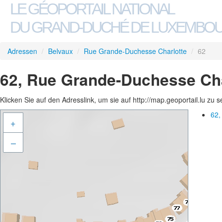
LE GÉOPORTAIL NATIONAL
DU GRAND-DUCHÉ DE LUXEMBO
Adressen
/
Belvaux
/
Rue Grande-Duchesse Charlotte
/
62
62, Rue Grande-Duchesse Cha
Klicken Sie auf den Adresslink, um sie auf http://map.geoportail.lu zu 
62,
+
–