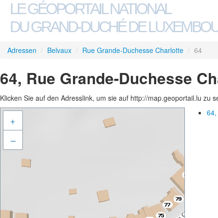
LE GÉOPORTAIL NATIONAL
DU GRAND-DUCHÉ DE LUXEMBO
Adressen
/
Belvaux
/
Rue Grande-Duchesse Charlotte
/
64
64, Rue Grande-Duchesse Cha
Klicken Sie auf den Adresslink, um sie auf http://map.geoportail.lu zu 
64,
+
–