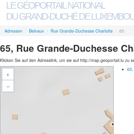
LE GÉOPORTAIL NATIONAL
DU GRAND-DUCHÉ DE LUXEMBO
Adressen
/
Belvaux
/
Rue Grande-Duchesse Charlotte
/
65
65, Rue Grande-Duchesse Cha
Klicken Sie auf den Adresslink, um sie auf http://map.geoportail.lu zu 
65,
+
–