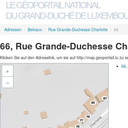
LE GÉOPORTAIL NATIONAL
DU GRAND-DUCHÉ DE LUXEMBO
Adressen
/
Belvaux
/
Rue Grande-Duchesse Charlotte
/
66
66, Rue Grande-Duchesse Cha
Klicken Sie auf den Adresslink, um sie auf http://map.geoportail.lu zu 
66,
+
–