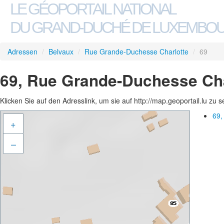
LE GÉOPORTAIL NATIONAL
DU GRAND-DUCHÉ DE LUXEMBO
Adressen
/
Belvaux
/
Rue Grande-Duchesse Charlotte
/
69
69, Rue Grande-Duchesse Cha
Klicken Sie auf den Adresslink, um sie auf http://map.geoportail.lu zu 
69,
+
–