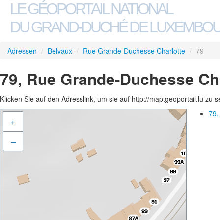
LE GÉOPORTAIL NATIONAL
DU GRAND-DUCHÉ DE LUXEMBO
Adressen
/
Belvaux
/
Rue Grande-Duchesse Charlotte
/
79
79, Rue Grande-Duchesse Cha
Klicken Sie auf den Adresslink, um sie auf http://map.geoportail.lu zu 
79,
+
–