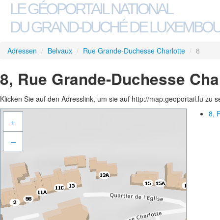
LE GÉOPORTAIL NATIONAL
DU GRAND-DUCHÉ DE LUXEMBO
Adressen
/
Belvaux
/
Rue Grande-Duchesse Charlotte
/
8
8, Rue Grande-Duchesse Char
Klicken Sie auf den Adresslink, um sie auf http://map.geoportail.lu zu 
8, 
+
–